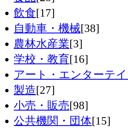
飲食
[17]
自動車・機械
[38]
農林水産業
[3]
学校・教育
[16]
アート・エンターテイ
製造
[27]
小売・販売
[98]
公共機関・団体
[15]