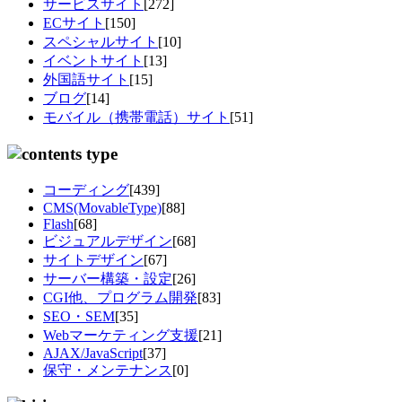
サービスサイト
[272]
ECサイト
[150]
スペシャルサイト
[10]
イベントサイト
[13]
外国語サイト
[15]
ブログ
[14]
モバイル（携帯電話）サイト
[51]
コーディング
[439]
CMS(MovableType)
[88]
Flash
[68]
ビジュアルデザイン
[68]
サイトデザイン
[67]
サーバー構築・設定
[26]
CGI他、プログラム開発
[83]
SEO・SEM
[35]
Webマーケティング支援
[21]
AJAX/JavaScript
[37]
保守・メンテナンス
[0]