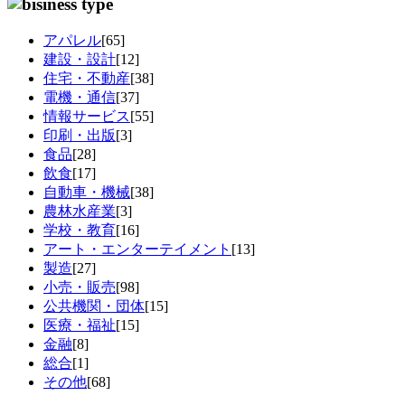
アパレル
[65]
建設・設計
[12]
住宅・不動産
[38]
電機・通信
[37]
情報サービス
[55]
印刷・出版
[3]
食品
[28]
飲食
[17]
自動車・機械
[38]
農林水産業
[3]
学校・教育
[16]
アート・エンターテイメント
[13]
製造
[27]
小売・販売
[98]
公共機関・団体
[15]
医療・福祉
[15]
金融
[8]
総合
[1]
その他
[68]