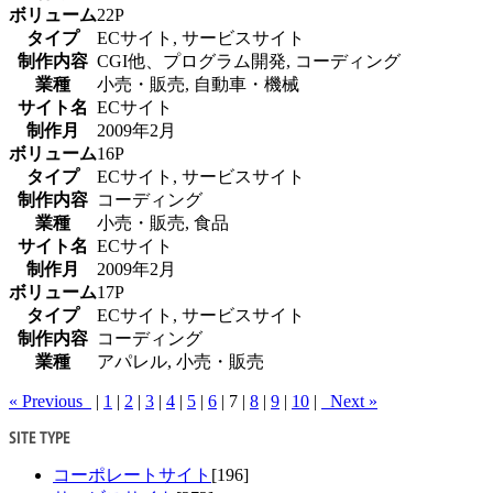
ボリューム
22P
タイプ
ECサイト, サービスサイト
制作内容
CGI他、プログラム開発, コーディング
業種
小売・販売, 自動車・機械
サイト名
ECサイト
制作月
2009年2月
ボリューム
16P
タイプ
ECサイト, サービスサイト
制作内容
コーディング
業種
小売・販売, 食品
サイト名
ECサイト
制作月
2009年2月
ボリューム
17P
タイプ
ECサイト, サービスサイト
制作内容
コーディング
業種
アパレル, 小売・販売
« Previous
|
1
|
2
|
3
|
4
|
5
|
6
|
7
|
8
|
9
|
10
|
Next »
コーポレートサイト
[196]