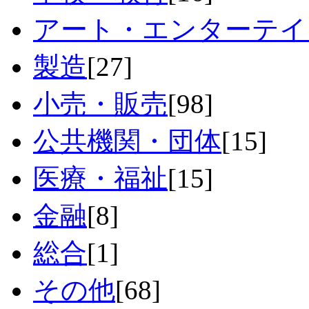
アート・エンターテイ
製造
[27]
小売・販売
[98]
公共機関・団体
[15]
医療・福祉
[15]
金融
[8]
総合
[1]
その他
[68]