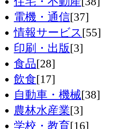
住宅・不動産
[38]
電機・通信
[37]
情報サービス
[55]
印刷・出版
[3]
食品
[28]
飲食
[17]
自動車・機械
[38]
農林水産業
[3]
学校・教育
[16]